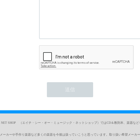
SIC NET SHOP （エイチ・シー・オー・ミュージック・ネットショップ）ではCD＆教則本、楽器な
メーカーや手作り楽器など多くの楽器を今後は扱っていこうと思っています。取り扱い希望メーカ