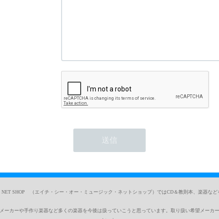
SIC NET SHOP （エイチ・シー・オー・ミュージック・ネットショップ）ではCD＆教則本、楽器な
メーカーや手作り楽器など多くの楽器を今後は扱っていこうと思っています。取り扱い希望メーカ