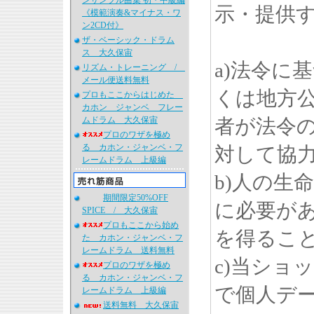
ンサンブル曲集 初・中級編
示・提供
《模範演奏&マイナス・ワ
ン2CD付》
ザ・ベーシック・ドラム
ス 大久保宙
a)法令に
リズム・トレーニング /
メール便送料無料
くは地方
プロもここからはじめた
カホン ジャンベ フレー
ムドラム 大久保宙
者が法令
プロのワザを極め
る カホン・ジャンベ・フ
対して協
レームドラム 上級編
b)人の生
期間限定50%OFF
に必要が
SPICE / 大久保宙
プロもここから始め
を得るこ
た カホン・ジャンベ・フ
レームドラム 送料無料
c)当ショ
プロのワザを極め
る カホン・ジャンベ・フ
で個人デ
レームドラム 上級編
送料無料 大久保宙