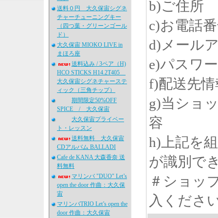
b)ご住所
送料０円 大久保宙シグネ
チャーチューニングキー
c)お電話
（四つ葉・グリーンゴール
ド）
d)メール
大久保宙 MIOKO LIVE in
まほろ座
e)パスワ
送料込み / 3ペア（H)
HCO STICKS H14.2T405
f)配送先情
大久保宙シグネチャーステ
ィック（三角チップ）
g)当ショ
期間限定50%OFF
SPICE / 大久保宙
容
大久保宙プライベー
ト・レッスン
h)上記を
送料無料 大久保宙
CDアルバム BALLADI
Cafe de KANA 大森香奈 送
が識別で
料無料
マリンバ "DUO" Let’s
＃ショッ
open the door 作曲：大久保
宙
入くださ
マリンバTRIO Let’s open the
door 作曲：大久保宙