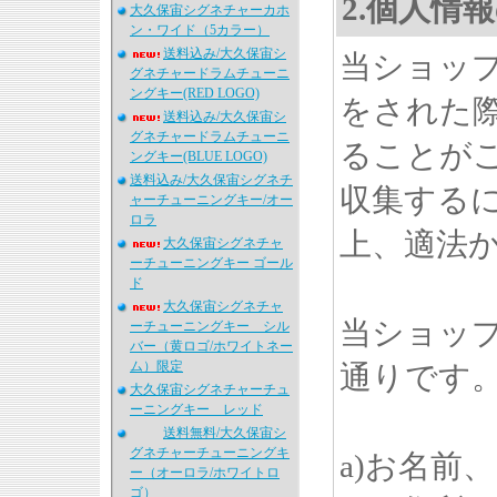
2.個人情
大久保宙シグネチャーカホ
ン・ワイド（5カラー）
送料込み/大久保宙シ
当ショッ
グネチャードラムチューニ
ングキー(RED LOGO)
をされた
送料込み/大久保宙シ
グネチャードラムチューニ
ることが
ングキー(BLUE LOGO)
送料込み/大久保宙シグネチ
収集する
ャーチューニングキー/オー
ロラ
上、適法
大久保宙シグネチャ
ーチューニングキー ゴール
ド
大久保宙シグネチャ
当ショッ
ーチューニングキー シル
バー（黄ロゴ/ホワイトネー
ム）限定
通りです
大久保宙シグネチャーチュ
ーニングキー レッド
送料無料/大久保宙シ
グネチャーチューニングキ
a)お名前
ー（オーロラ/ホワイトロ
ゴ）