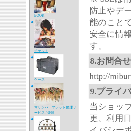
防止やデ
BOOK
能のことで
安全に情
す。
チケット
8.お問合
http://mibu
ケース
9.プライ
当ショッ
マリンバ・マレット修理サ
ービス / 楽器
更、利用
イバシー