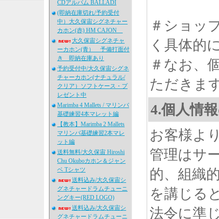
CDアルバム BALLADI
(即納在庫切れ/予約受付
＃ショッ
中）大久保宙シグネチャー
カホン(赤) HM CAJON
大久保宙シグネチャ
く具体的
ーカホン(青） 予備打面付
き 即納在庫あり
＃なお、
予約受付中/大久保宙シグネ
チャーカホン(ナチュラル/
ただきま
クリア）ソフトケース・プ
レゼント中
Marimba 4 Mallets / マリンバ
4.個人情
基礎練習4本マレット編
【教本】Marimba 2 Mallets
お客様よ
マリンバ基礎練習2本マレ
ット編
管理はサ
送料無料/大久保宙 Hiroshi
Chu Okuboカホン＆ジャン
ベ Tシャツ
的、組織
送料込み/大久保宙シ
グネチャードラムチューニ
を講じる
ングキー(RED LOGO)
送料込み/大久保宙シ
法令に準
グネチャードラムチューニ