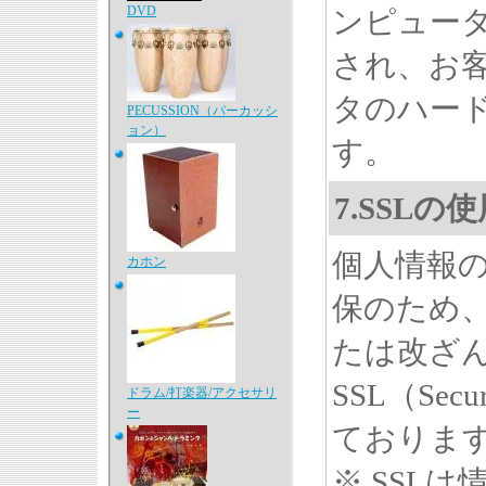
DVD
ンピュー
され、お
タのハー
PECUSSION（パーカッシ
ョン）
す。
7.SSL
個人情報
カホン
保のため
たは改ざ
SSL（Secu
ドラム/打楽器/アクセサリ
ー
ておりま
※ SSL