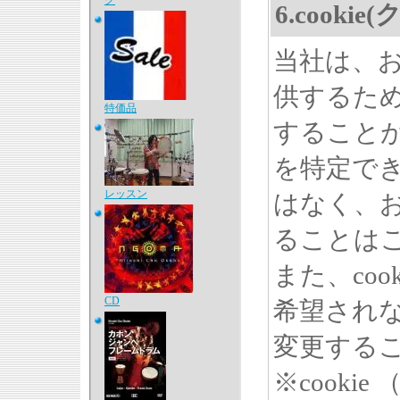
ク
6.cook
当社は、
供するため
特価品
すること
を特定で
レッスン
はなく、
ることは
また、co
CD
希望され
変更する
※cook