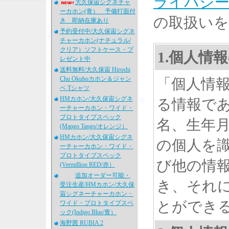
ライバシ
大久保宙シグネチャ
ーカホン(青） 予備打面付
の取扱いを
き 即納在庫あり
予約受付中/大久保宙シグネ
チャーカホン(ナチュラル/
クリア）ソフトケース・プ
1.個人情
レゼント中
送料無料/大久保宙 Hiroshi
Chu Okuboカホン＆ジャン
「個人情
ベ Tシャツ
HMカホン/大久保宙シグネ
る情報で
ーチャーカホン・ワイド・
プロトタイプスペック
名、生年
(Mango Tango/オレンジ）
HMカホン/大久保宙シグネ
の個人を
ーチャーカホン・ワイド・
プロトタイプスペック
び他の情
(Vermillion RED/赤）
追加オーダー可能・
き、それ
受注生産/HMカホン/大久保
宙シグネーチャーカホン・
とができ
ワイド・プロトタイプスペ
ック(Indigo Blue/青）
海野茜 RUBIA 2