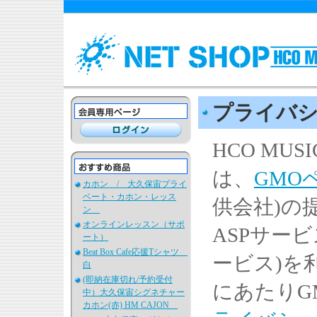
プライバ
HCO MUS
は、
GMO
カホン / 大久保宙プライ
ベート・カホン・レッス
供会社)の
ン
オンラインレッスン（サポ
ASPサー
ート）
Beat Box Cafe応援Tシャツ
ービス)を
白
(即納在庫切れ/予約受付
にあたりG
中）大久保宙シグネチャー
カホン(赤) HM CAJON