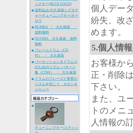
ングキー(BLUE LOGO)
個人デー
送料込み/大久保宙シグネチ
ャーチューニングキー/オー
紛失、改
ロラ
BUMBA / 大久保宙
めます。
送料無料
NGOMA 大久保宙 送料
無料
5.個人情
フレームドラム（CD
付） / 大久保宙
お客様か
パーカッション＆ドラムス
のためのリズム･パターン
正・削除
集（CD付） / 大久保宙
ドラムのフレーズと世界の
リズムを叩こう カホン＆
下さい。
ジャンベ
また、ユ
トのメニ
人情報の
チューニングキー/スティッ