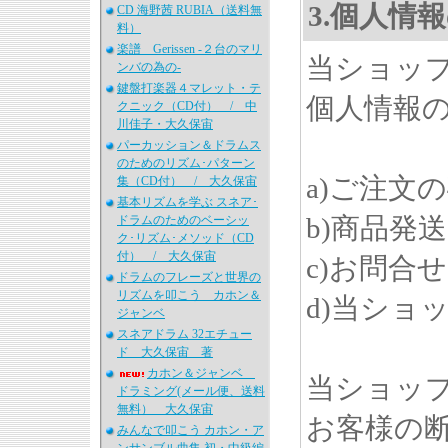
3.個人情
CD 海野茜 RUBIA（送料無
料）
楽譜 Gerissen -２台のマリ
当ショッ
ンバの為の-
鍵盤打楽器４マレット・テ
個人情報
クニック（CD付） / 中
川佳子・大久保宙
パーカッション＆ドラムス
のためのリズム･パターン
a)ご注文
集（CD付） / 大久保宙
基本リズムを学ぶ スネア･
b)商品発
ドラムのためのベーシッ
ク･リズム･メソッド（CD
付） / 大久保宙
c)お問合
ドラムのフレーズと世界の
リズムを叩こう カホン＆
d)当ショ
ジャンベ
スネアドラム 32エチュー
ド 大久保宙 著
カホン＆ジャンベ
当ショッ
ドラミング(メール便、送料
無料） 大久保宙
お客様の
みんなで叩こう カホン・ア