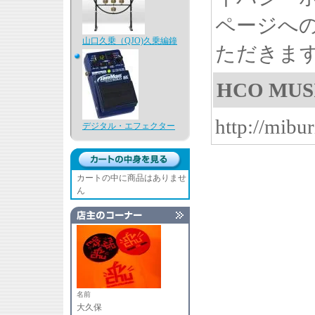
ページへ
山口久乗（QJO)久乗編鐘
ただきま
HCO MUS
http://mibur
デジタル・エフェクター
カートの中に商品はありませ
ん
名前
大久保