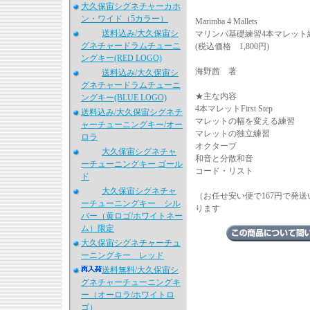
大久保宙シグネチャーカホ
ン・ワイド（5カラー）
Marimba 4 Mallets
送料込み/大久保宙シ
マリンバ基礎練習4本マレット
グネチャードラムチューニ
(税込価格 1,800円)
ングキー(RED LOGO)
海野茜 著
送料込み/大久保宙シ
グネチャードラムチューニ
★主な内容
ングキー(BLUE LOGO)
4本マレットFirst Step
送料込み/大久保宙シグネチ
マレットの幅を変える練習
ャーチューニングキー/オー
マレットの独立練習
ロラ
オクターブ
大久保宙シグネチャ
和音と分散和音
ーチューニングキー ゴール
コード・リスト
ド
大久保宙シグネチャ
（お任せ安い便で167円で発
ーチューニングキー シル
ります
バー（黄ロゴ/ホワイトネー
ム）限定
大久保宙シグネチャーチュ
ーニングキー レッド
送料無料/大久保宙シ
グネチャーチューニングキ
ー（オーロラ/ホワイトロ
ゴ）