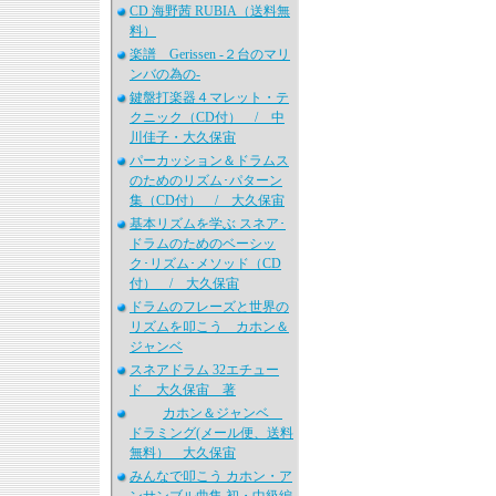
CD 海野茜 RUBIA（送料無
料）
楽譜 Gerissen -２台のマリ
ンバの為の-
鍵盤打楽器４マレット・テ
クニック（CD付） / 中
川佳子・大久保宙
パーカッション＆ドラムス
のためのリズム･パターン
集（CD付） / 大久保宙
基本リズムを学ぶ スネア･
ドラムのためのベーシッ
ク･リズム･メソッド（CD
付） / 大久保宙
ドラムのフレーズと世界の
リズムを叩こう カホン＆
ジャンベ
スネアドラム 32エチュー
ド 大久保宙 著
カホン＆ジャンベ
ドラミング(メール便、送料
無料） 大久保宙
みんなで叩こう カホン・ア