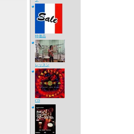
ク
特価品
レッスン
CD