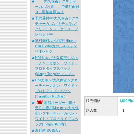
大久保宙シグネチャ
ーカホン(青） 予備打面付
き 即納在庫あり
予約受付中/大久保宙シグネ
チャーカホン(ナチュラル/
クリア）ソフトケース・プ
レゼント中
送料無料/大久保宙 Hiroshi
Chu Okuboカホン＆ジャン
ベ Tシャツ
HMカホン/大久保宙シグネ
ーチャーカホン・ワイド・
プロトタイプスペック
(Mango Tango/オレンジ）
HMカホン/大久保宙シグネ
ーチャーカホン・ワイド・
プロトタイプスペック
(Vermillion RED/赤）
販売価格
1,800円
追加オーダー可能・
受注生産/HMカホン/大久保
購入数
宙シグネーチャーカホン・
ワイド・プロトタイプスペ
ック(Indigo Blue/青）
海野茜 RUBIA 2