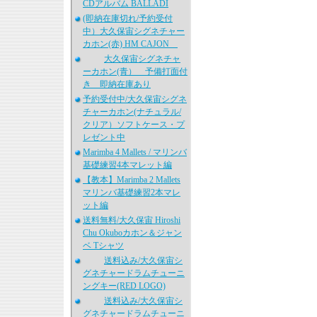
CDアルバム BALLADI
(即納在庫切れ/予約受付
中）大久保宙シグネチャー
カホン(赤) HM CAJON
大久保宙シグネチャ
ーカホン(青） 予備打面付
き 即納在庫あり
予約受付中/大久保宙シグネ
チャーカホン(ナチュラル/
クリア）ソフトケース・プ
レゼント中
Marimba 4 Mallets / マリンバ
基礎練習4本マレット編
【教本】Marimba 2 Mallets
マリンバ基礎練習2本マレ
ット編
送料無料/大久保宙 Hiroshi
Chu Okuboカホン＆ジャン
ベ Tシャツ
送料込み/大久保宙シ
グネチャードラムチューニ
ングキー(RED LOGO)
送料込み/大久保宙シ
グネチャードラムチューニ