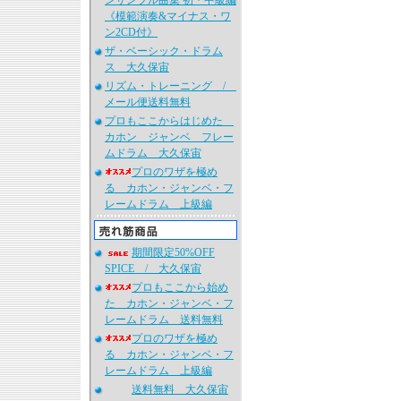
ンサンブル曲集 初・中級編
《模範演奏&マイナス・ワ
ン2CD付》
ザ・ベーシック・ドラム
ス 大久保宙
リズム・トレーニング /
メール便送料無料
プロもここからはじめた
カホン ジャンベ フレー
ムドラム 大久保宙
プロのワザを極め
る カホン・ジャンベ・フ
レームドラム 上級編
期間限定50%OFF
SPICE / 大久保宙
プロもここから始め
た カホン・ジャンベ・フ
レームドラム 送料無料
プロのワザを極め
る カホン・ジャンベ・フ
レームドラム 上級編
送料無料 大久保宙