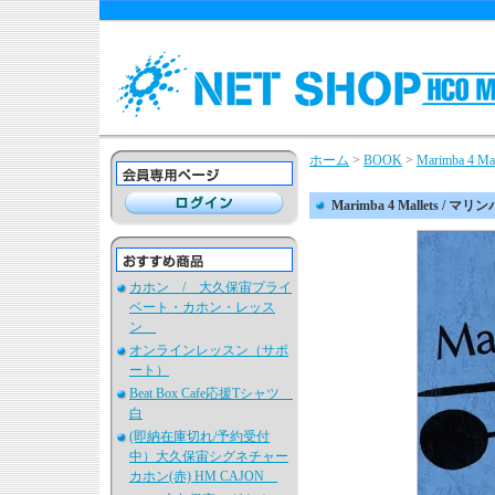
ホーム
>
BOOK
>
Marimba 4
Marimba 4 Mallets 
カホン / 大久保宙プライ
ベート・カホン・レッス
ン
オンラインレッスン（サポ
ート）
Beat Box Cafe応援Tシャツ
白
(即納在庫切れ/予約受付
中）大久保宙シグネチャー
カホン(赤) HM CAJON