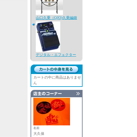
山口久乗（QJO)久乗編鐘
デジタル・エフェクター
カートの中に商品はありませ
ん
名前
大久保