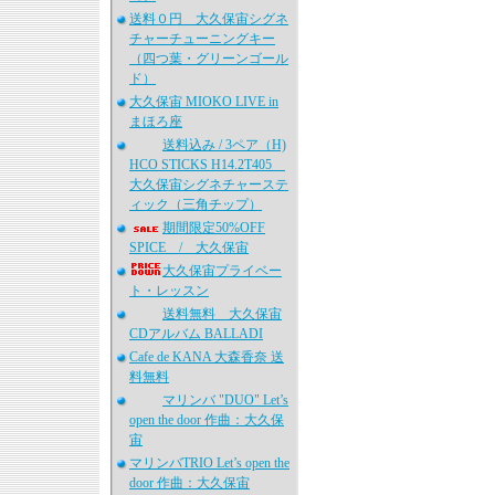
送料０円 大久保宙シグネ
チャーチューニングキー
（四つ葉・グリーンゴール
ド）
大久保宙 MIOKO LIVE in
まほろ座
送料込み / 3ペア（H)
HCO STICKS H14.2T405
大久保宙シグネチャーステ
ィック（三角チップ）
期間限定50%OFF
SPICE / 大久保宙
大久保宙プライベー
ト・レッスン
送料無料 大久保宙
CDアルバム BALLADI
Cafe de KANA 大森香奈 送
料無料
マリンバ "DUO" Let’s
open the door 作曲：大久保
宙
マリンバTRIO Let’s open the
door 作曲：大久保宙