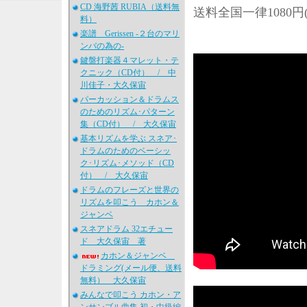
CD 海野茜 RUBIA（送料無
送料全国一律1080
料）
楽譜 Gerissen -２台のマリ
ンバの為の-
鍵盤打楽器４マレット・テ
クニック（CD付） / 中
川佳子・大久保宙
パーカッション＆ドラムス
のためのリズム･パターン
集（CD付） / 大久保宙
基本リズムを学ぶ スネア･
ドラムのためのベーシッ
ク･リズム･メソッド（CD
付） / 大久保宙
ドラムのフレーズと世界の
リズムを叩こう カホン＆
ジャンベ
スネアドラム 32エチュー
ド 大久保宙 著
カホン＆ジャンベ
ドラミング(メール便、送料
無料） 大久保宙
みんなで叩こう カホン・ア