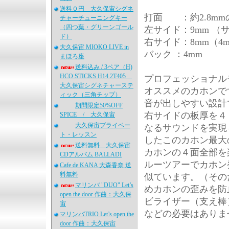
送料０円 大久保宙シグネ
打面 ：約2.8m
チャーチューニングキー
（四つ葉・グリーンゴール
左サイド：9mm （
ド）
右サイド：8mm（4
大久保宙 MIOKO LIVE in
バック ：4mm
まほろ座
送料込み / 3ペア（H)
HCO STICKS H14.2T405
プロフェッショナル
大久保宙シグネチャーステ
オススメのカホンで
ィック（三角チップ）
音が出しやすい設計
期間限定50%OFF
右サイドの板厚を４
SPICE / 大久保宙
大久保宙プライベー
なるサウンドを実現し
ト・レッスン
したこのカホン最大
送料無料 大久保宙
カホンの４面全部を
CDアルバム BALLADI
ルーツアーでカホン
Cafe de KANA 大森香奈 送
料無料
似ています。（その
マリンバ "DUO" Let’s
めカホンの歪みを防
open the door 作曲：大久保
ビライザー（支え棒
宙
などの必要はありま
マリンバTRIO Let’s open the
door 作曲：大久保宙