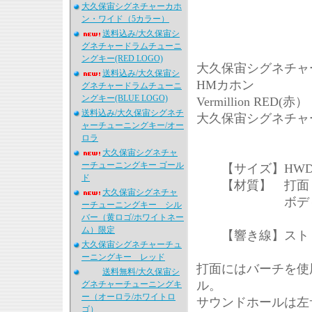
大久保宙シグネチャーカホ
ン・ワイド（5カラー）
送料込み/大久保宙シ
グネチャードラムチューニ
ングキー(RED LOGO)
大久保宙シグネチ
送料込み/大久保宙シ
HMカホン
グネチャードラムチューニ
ングキー(BLUE LOGO)
Vermillion RED(赤）
送料込み/大久保宙シグネチ
大久保宙シグネチャ
ャーチューニングキー/オー
ロラ
大久保宙シグネチャ
ーチューニングキー ゴール
【サイズ】HWD 480
ド
【材質】 打面 
大久保宙シグネチャ
ボディ シ
ーチューニングキー シル
バー（黄ロゴ/ホワイトネー
ム）限定
【響き線】ストリ
大久保宙シグネチャーチュ
ーニングキー レッド
打面にはバーチを使
送料無料/大久保宙シ
ル。
グネチャーチューニングキ
ー（オーロラ/ホワイトロ
サウンドホールは左
ゴ）