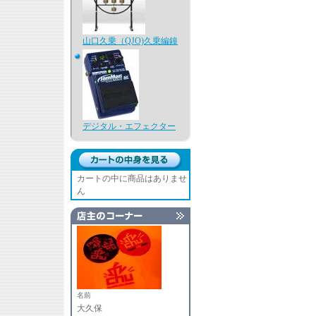
山口久乗（QJO)久乗編鐘
デジタル・エフェクター
カートの中に商品はありませ
ん
名前
大久保