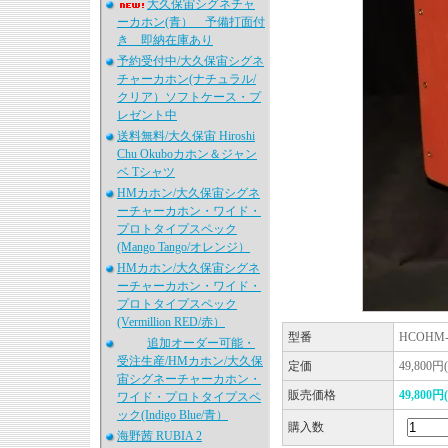
大久保宙シグネチャ
ーカホン(青） 予備打面付
き 即納在庫あり
予約受付中/大久保宙シグネ
チャーカホン(ナチュラル/
クリア）ソフトケース・プ
レゼント中
送料無料/大久保宙 Hiroshi
Chu Okuboカホン＆ジャン
ベ Tシャツ
HMカホン/大久保宙シグネ
ーチャーカホン・ワイド・
プロトタイプスペック
(Mango Tango/オレンジ）
HMカホン/大久保宙シグネ
ーチャーカホン・ワイド・
プロトタイプスペック
(Vermillion RED/赤）
型番
HCOHM-
追加オーダー可能・
受注生産/HMカホン/大久保
定価
49,800円
宙シグネーチャーカホン・
販売価格
49,800円
ワイド・プロトタイプスペ
ック(Indigo Blue/青）
購入数
海野茜 RUBIA 2