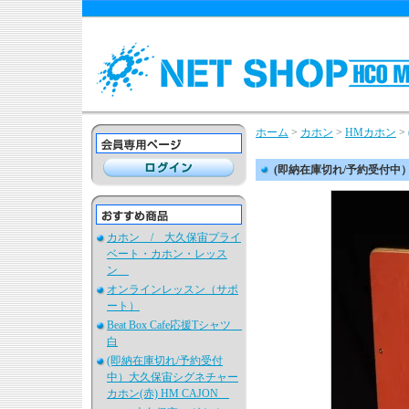
ホーム
>
カホン
>
HMカホン
>
(即納在庫切れ/予約受付中）
カホン / 大久保宙プライ
ベート・カホン・レッス
ン
オンラインレッスン（サポ
ート）
Beat Box Cafe応援Tシャツ
白
(即納在庫切れ/予約受付
中）大久保宙シグネチャー
カホン(赤) HM CAJON