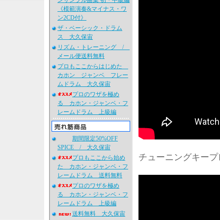
ンサンブル曲集 初・中級編
《模範演奏&マイナス・ワ
ン2CD付》
ザ・ベーシック・ドラム
ス 大久保宙
リズム・トレーニング /
メール便送料無料
プロもここからはじめた
カホン ジャンベ フレー
ムドラム 大久保宙
プロのワザを極め
る カホン・ジャンベ・フ
レームドラム 上級編
期間限定50%OFF
SPICE / 大久保宙
チューニングキープ
プロもここから始め
た カホン・ジャンベ・フ
レームドラム 送料無料
プロのワザを極め
る カホン・ジャンベ・フ
レームドラム 上級編
送料無料 大久保宙