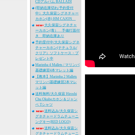
CDアルバム BALLADI
(即納在庫切れ/予約受付
中）大久保宙シグネチャー
カホン(赤) HM CAJON
大久保宙シグネチャ
ーカホン(青） 予備打面付
き 即納在庫あり
予約受付中/大久保宙シグネ
チャーカホン(ナチュラル/
クリア）ソフトケース・プ
レゼント中
Marimba 4 Mallets / マリンバ
基礎練習4本マレット編
【教本】Marimba 2 Mallets
マリンバ基礎練習2本マレ
ット編
送料無料/大久保宙 Hiroshi
Chu Okuboカホン＆ジャン
ベ Tシャツ
送料込み/大久保宙シ
グネチャードラムチューニ
ングキー(RED LOGO)
送料込み/大久保宙シ
グネチャードラムチューニ