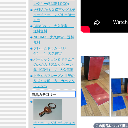
ングキー(BLUE LOGO)
送料込み/大久保宙シグネチ
ャーチューニングキー/オー
ロラ
BUMBA / 大久保宙
送料無料
NGOMA 大久保宙 送料
無料
フレームドラム（CD
付） / 大久保宙
パーカッション＆ドラムス
のためのリズム･パターン
集（CD付） / 大久保宙
ドラムのフレーズと世界の
リズムを叩こう カホン＆
ジャンベ
チューニングキー/スティッ