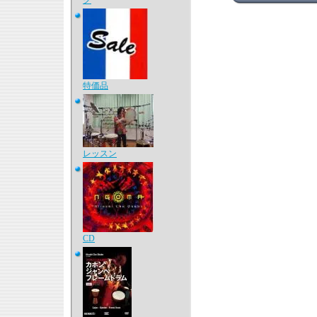
ク
特価品
レッスン
CD