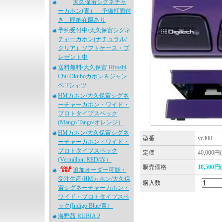
大久保宙シグネチャ
ーカホン(青） 予備打面付
き 即納在庫あり
予約受付中/大久保宙シグネ
チャーカホン(ナチュラル/
クリア）ソフトケース・プ
レゼント中
送料無料/大久保宙 Hiroshi
Chu Okuboカホン＆ジャン
ベ Tシャツ
HMカホン/大久保宙シグネ
ーチャーカホン・ワイド・
プロトタイプスペック
(Mango Tango/オレンジ）
HMカホン/大久保宙シグネ
型番
vc300
ーチャーカホン・ワイド・
プロトタイプスペック
定価
40,000円
(Vermillion RED/赤）
販売価格
18,500円
追加オーダー可能・
受注生産/HMカホン/大久保
購入数
宙シグネーチャーカホン・
ワイド・プロトタイプスペ
ック(Indigo Blue/青）
海野茜 RUBIA 2