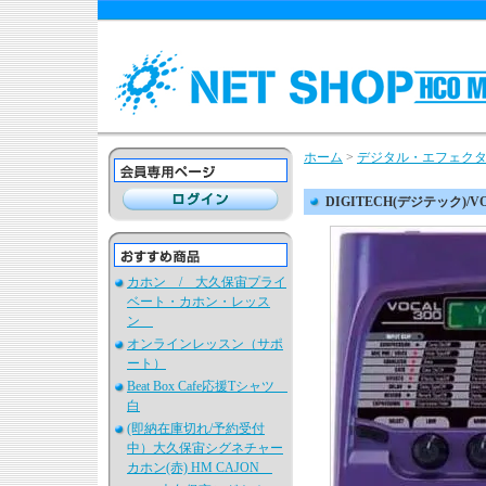
ホーム
>
デジタル・エフェク
DIGITECH(デジテック)/VO
カホン / 大久保宙プライ
ベート・カホン・レッス
ン
オンラインレッスン（サポ
ート）
Beat Box Cafe応援Tシャツ
白
(即納在庫切れ/予約受付
中）大久保宙シグネチャー
カホン(赤) HM CAJON