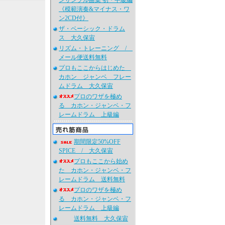
ンサンブル曲集 初・中級編
《模範演奏&マイナス・ワ
ン2CD付》
ザ・ベーシック・ドラム
ス 大久保宙
リズム・トレーニング /
メール便送料無料
プロもここからはじめた
カホン ジャンベ フレー
ムドラム 大久保宙
プロのワザを極め
る カホン・ジャンベ・フ
レームドラム 上級編
期間限定50%OFF
SPICE / 大久保宙
プロもここから始め
た カホン・ジャンベ・フ
レームドラム 送料無料
プロのワザを極め
る カホン・ジャンベ・フ
レームドラム 上級編
送料無料 大久保宙