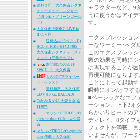
ン･ボイス、用途の
送料０円 大久保宙シグネ
ャラクターなど、9
チャーチューニングキー
うに使うかはアイデ
（四つ葉・グリーンゴール
す。
ド）
大久保宙 MIOKO LIVE in
まほろ座
エクスプレッション
送料込み / 3ペア（H)
ーなワーミー･ペダ
HCO STICKS H14.2T405
このエクスプレッシ
大久保宙シグネチャーステ
ィック（三角チップ）
数の効果を同時にシ
期間限定50%OFF
は再現することが困
SPICE / 大久保宙
再現可能になります
大久保宙プライベー
ことによって起動する
ト・レッスン
送料無料 大久保宙
瞬時にオン/オフす
CDアルバム BALLADI
■ベーシックなエフ
Cafe de KANA 大森香奈 送
ーション、上下2オ
料無料
らかいリピートのア
マリンバ "DUO" Let’s
open the door 作曲：大久保
ディレイ、8タイプ
宙
フェクトを満載。ま
マリンバTRIO Let’s open the
いませんが、ワーミ
door 作曲：大久保宙