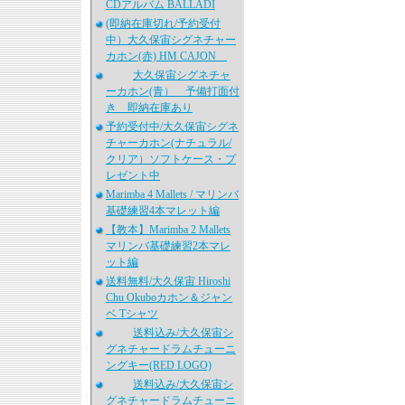
CDアルバム BALLADI
(即納在庫切れ/予約受付
中）大久保宙シグネチャー
カホン(赤) HM CAJON
大久保宙シグネチャ
ーカホン(青） 予備打面付
き 即納在庫あり
予約受付中/大久保宙シグネ
チャーカホン(ナチュラル/
クリア）ソフトケース・プ
レゼント中
Marimba 4 Mallets / マリンバ
基礎練習4本マレット編
【教本】Marimba 2 Mallets
マリンバ基礎練習2本マレ
ット編
送料無料/大久保宙 Hiroshi
Chu Okuboカホン＆ジャン
ベ Tシャツ
送料込み/大久保宙シ
グネチャードラムチューニ
ングキー(RED LOGO)
送料込み/大久保宙シ
グネチャードラムチューニ