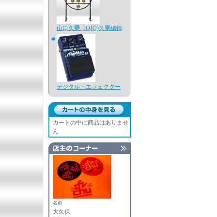
山口久乗（QJO)久乗編鐘
デジタル・エフェクター
カートの中に商品はありませ
ん
名前
大久保