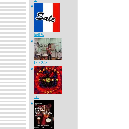
ク
特価品
レッスン
CD