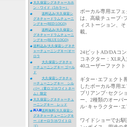
大久保宙シグネチャーカホ
ン・ワイド（5カラー）
ボーカル専用エフェ
送料込み/大久保宙シ
は、高級チューブ･
グネチャードラムチューニ
ングキー(RED LOGO)
ィストーション、そ
送料込み/大久保宙シ
載。
グネチャードラムチューニ
ングキー(BLUE LOGO)
送料込み/大久保宙シグネチ
ャーチューニングキー/オー
24ビットAD/DAコ
ロラ
コネクター：XLR入
大久保宙シグネチャ
40ユーザーファク
ーチューニングキー ゴール
ド
大久保宙シグネチャ
ギター･エフェクト界
ーチューニングキー シル
したボーカル専用エ
バー（黄ロゴ/ホワイトネー
プリアンプ･セクシ
ム）限定
ー、2種類のオーバ
大久保宙シグネチャーチュ
ーニングキー レッド
ル･キャラクター･
送料無料/大久保宙シ
グネチャーチューニングキ
ワイドショーでお馴
ー（オーロラ/ホワイトロ
ゴ）