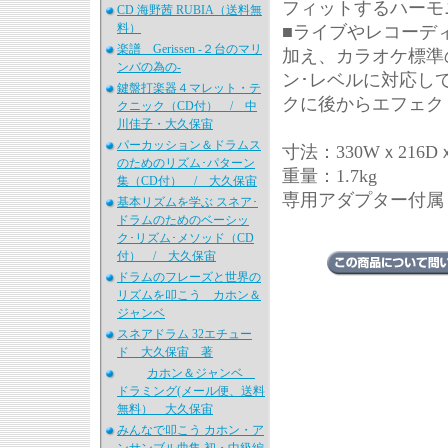
フィットするハーモ
CD 海野茜 RUBIA（送料無
料）
■ライブやレコーデ
楽譜 Gerissen -２台のマリ
加え、カラオケ標準
ンバの為の-
ン･レベルに対応し
鍵盤打楽器４マレット・テ
クに後からエフェク
クニック（CD付） / 中
川佳子・大久保宙
パーカッション＆ドラムス
寸法：330Wｘ216D
のためのリズム･パターン
重量：1.7kg
集（CD付） / 大久保宙
専用アダプター付属
基本リズムを学ぶ スネア･
ドラムのためのベーシッ
ク･リズム･メソッド（CD
付） / 大久保宙
ドラムのフレーズと世界の
リズムを叩こう カホン＆
ジャンベ
スネアドラム 32エチュー
ド 大久保宙 著
カホン＆ジャンベ
ドラミング(メール便、送料
無料） 大久保宙
みんなで叩こう カホン・ア