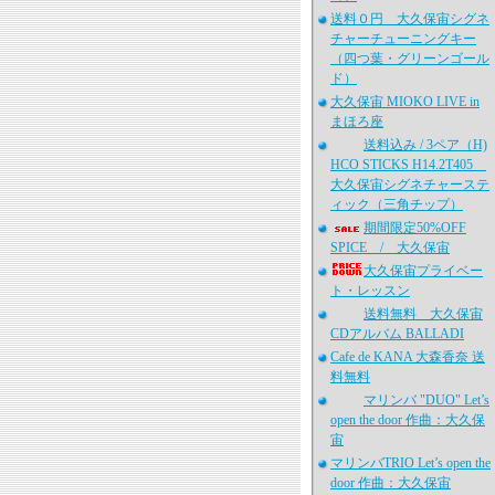
送料０円 大久保宙シグネ
チャーチューニングキー
（四つ葉・グリーンゴール
ド）
大久保宙 MIOKO LIVE in
まほろ座
送料込み / 3ペア（H)
HCO STICKS H14.2T405
大久保宙シグネチャーステ
ィック（三角チップ）
期間限定50%OFF
SPICE / 大久保宙
大久保宙プライベー
ト・レッスン
送料無料 大久保宙
CDアルバム BALLADI
Cafe de KANA 大森香奈 送
料無料
マリンバ "DUO" Let’s
open the door 作曲：大久保
宙
マリンバTRIO Let’s open the
door 作曲：大久保宙