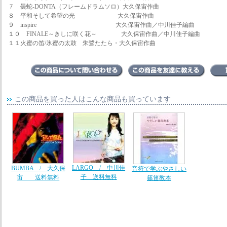
７ 曇蛇-DONTA（フレームドラムソロ）大久保宙作曲
８ 平和そして希望の光 大久保宙作曲
９ inspire 大久保宙作曲／中川佳子編曲
１０ FINALE～きしに咲く花～ 大久保宙作曲／中川佳子編曲
１１火蜜の笛/氷蜜の太鼓 朱鷺たたら・大久保宙作曲
この商品を買った人はこんな商品も買っています
LARGO / 中川佳
BUMBA / 大久保
音符で学ぶやさしい
子 送料無料
宙 送料無料
篠笛教本