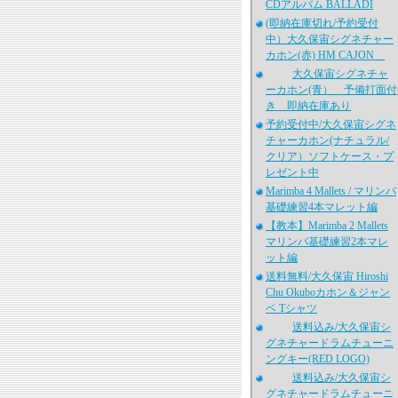
CDアルバム BALLADI
(即納在庫切れ/予約受付
中）大久保宙シグネチャー
カホン(赤) HM CAJON
大久保宙シグネチャ
ーカホン(青） 予備打面付
き 即納在庫あり
予約受付中/大久保宙シグネ
チャーカホン(ナチュラル/
クリア）ソフトケース・プ
レゼント中
Marimba 4 Mallets / マリンバ
基礎練習4本マレット編
【教本】Marimba 2 Mallets
マリンバ基礎練習2本マレ
ット編
送料無料/大久保宙 Hiroshi
Chu Okuboカホン＆ジャン
ベ Tシャツ
送料込み/大久保宙シ
グネチャードラムチューニ
ングキー(RED LOGO)
送料込み/大久保宙シ
グネチャードラムチューニ