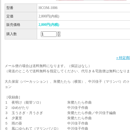
型番
HCOM-1006
定価
2,800円(内税)
販売価格
2,800円(内税)
購入数
» 特定
メール便の場合は送料無料になります。（保証はなし）
（発送のところで送料無料を指定してください、代引き＆宅急便は無料になりま
大久保宙（パーカッション）、朱鷺たたら（横笛）、中川佳子（マリンバ）のト
ョン
［収録曲］
１ 夜明け（能管ソロ） 朱鷺たたら作曲
２ ゆめがたり 中川佳子作曲
３ 玉うさぎ・月うさぎ 朱鷺たたら作曲／中川佳子編曲
４ 夕夏里 朱鷺たたら作曲
５ 雨の葵 中川佳子作曲
６ 風にゆられて（マリンバソロ） 中川佳子作曲