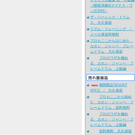
ンサンブル曲集 初・中級編
《模範演奏&マイナス・ワ
ン2CD付》
ザ・ベーシック・ドラム
ス 大久保宙
リズム・トレーニング /
メール便送料無料
プロもここからはじめた
カホン ジャンベ フレー
ムドラム 大久保宙
プロのワザを極め
る カホン・ジャンベ・フ
レームドラム 上級編
期間限定50%OFF
SPICE / 大久保宙
プロもここから始め
た カホン・ジャンベ・フ
レームドラム 送料無料
プロのワザを極め
る カホン・ジャンベ・フ
レームドラム 上級編
送料無料 大久保宙