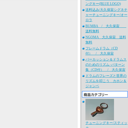
ングキー(BLUE LOGO)
送料込み/大久保宙シグネチ
ャーチューニングキー/オー
ロラ
BUMBA / 大久保宙
送料無料
NGOMA 大久保宙 送料
無料
フレームドラム（CD
付） / 大久保宙
パーカッション＆ドラムス
のためのリズム･パターン
集（CD付） / 大久保宙
ドラムのフレーズと世界の
リズムを叩こう カホン＆
ジャンベ
チューニングキー/スティッ