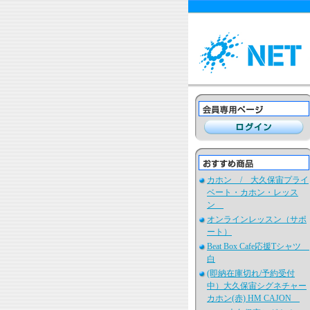
カホン / 大久保宙プライ
ベート・カホン・レッス
ン
オンラインレッスン（サポ
ート）
Beat Box Cafe応援Tシャツ
白
(即納在庫切れ/予約受付
中）大久保宙シグネチャー
カホン(赤) HM CAJON