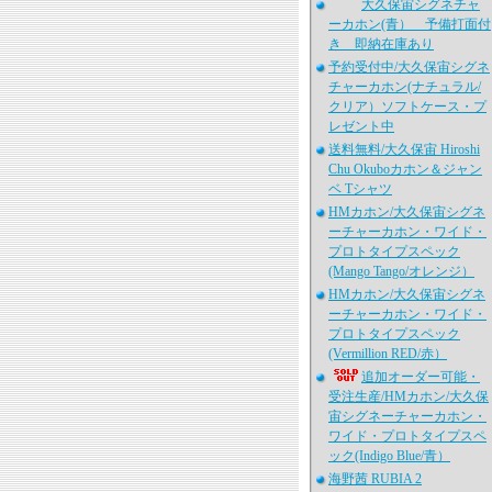
大久保宙シグネチャ
ーカホン(青） 予備打面付
き 即納在庫あり
予約受付中/大久保宙シグネ
チャーカホン(ナチュラル/
クリア）ソフトケース・プ
レゼント中
送料無料/大久保宙 Hiroshi
Chu Okuboカホン＆ジャン
ベ Tシャツ
HMカホン/大久保宙シグネ
ーチャーカホン・ワイド・
プロトタイプスペック
(Mango Tango/オレンジ）
HMカホン/大久保宙シグネ
ーチャーカホン・ワイド・
プロトタイプスペック
(Vermillion RED/赤）
追加オーダー可能・
受注生産/HMカホン/大久保
宙シグネーチャーカホン・
ワイド・プロトタイプスペ
ック(Indigo Blue/青）
海野茜 RUBIA 2