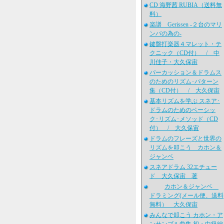
CD 海野茜 RUBIA（送料無
料）
楽譜 Gerissen -２台のマリ
ンバの為の-
鍵盤打楽器４マレット・テ
クニック（CD付） / 中
川佳子・大久保宙
パーカッション＆ドラムス
のためのリズム･パターン
集（CD付） / 大久保宙
基本リズムを学ぶ スネア･
ドラムのためのベーシッ
ク･リズム･メソッド（CD
付） / 大久保宙
ドラムのフレーズと世界の
リズムを叩こう カホン＆
ジャンベ
スネアドラム 32エチュー
ド 大久保宙 著
カホン＆ジャンベ
ドラミング(メール便、送料
無料） 大久保宙
みんなで叩こう カホン・ア