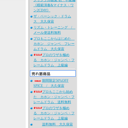
ンサンブル曲集 初・中級編
《模範演奏&マイナス・ワ
ン2CD付》
ザ・ベーシック・ドラム
ス 大久保宙
リズム・トレーニング /
メール便送料無料
プロもここからはじめた
カホン ジャンベ フレー
ムドラム 大久保宙
プロのワザを極め
る カホン・ジャンベ・フ
レームドラム 上級編
期間限定50%OFF
SPICE / 大久保宙
プロもここから始め
た カホン・ジャンベ・フ
レームドラム 送料無料
プロのワザを極め
る カホン・ジャンベ・フ
レームドラム 上級編
送料無料 大久保宙