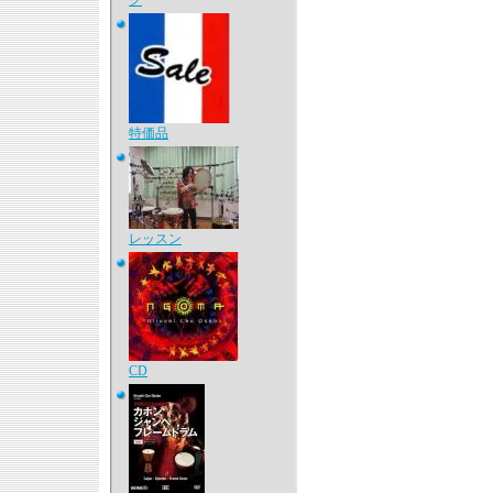
ク
特価品
レッスン
CD