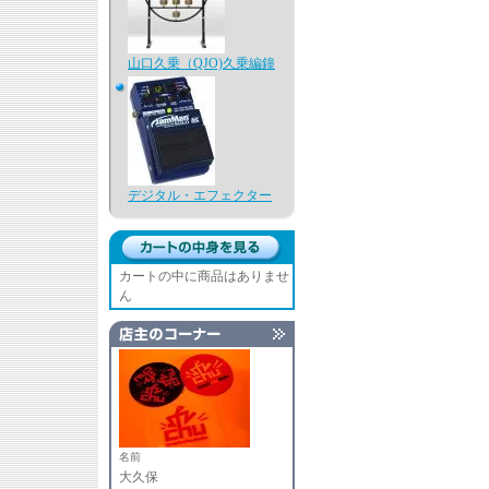
山口久乗（QJO)久乗編鐘
デジタル・エフェクター
カートの中に商品はありませ
ん
名前
大久保