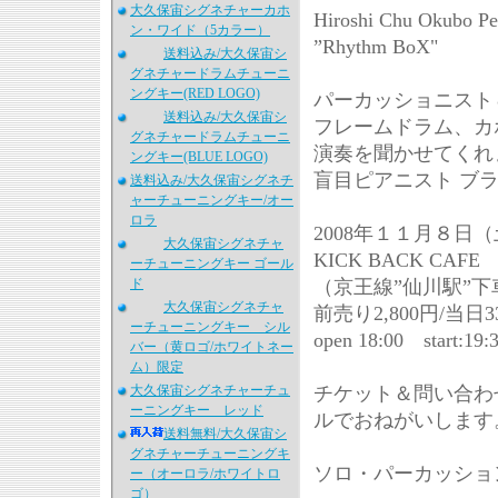
大久保宙シグネチャーカホ
Hiroshi Chu Okubo P
ン・ワイド（5カラー）
”Rhythm BoX"
送料込み/大久保宙シ
グネチャードラムチューニ
ングキー(RED LOGO)
パーカッショニスト
送料込み/大久保宙シ
フレームドラム、カ
グネチャードラムチューニ
演奏を聞かせてくれま
ングキー(BLUE LOGO)
盲目ピアニスト ブライ
送料込み/大久保宙シグネチ
ャーチューニングキー/オー
ロラ
2008年１１月８日
大久保宙シグネチャ
KICK BACK CAFE
ーチューニングキー ゴール
ド
（京王線”仙川駅”
大久保宙シグネチャ
前売り2,800円/当日3
ーチューニングキー シル
open 18:00 star
バー（黄ロゴ/ホワイトネー
ム）限定
大久保宙シグネチャーチュ
チケット＆問い合わせ 0
ーニングキー レッド
ルでおねがいします
送料無料/大久保宙シ
グネチャーチューニングキ
ソロ・パーカッショ
ー（オーロラ/ホワイトロ
ゴ）