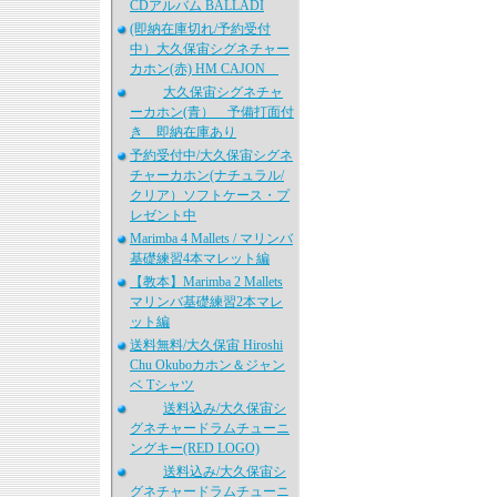
CDアルバム BALLADI
(即納在庫切れ/予約受付
中）大久保宙シグネチャー
カホン(赤) HM CAJON
大久保宙シグネチャ
ーカホン(青） 予備打面付
き 即納在庫あり
予約受付中/大久保宙シグネ
チャーカホン(ナチュラル/
クリア）ソフトケース・プ
レゼント中
Marimba 4 Mallets / マリンバ
基礎練習4本マレット編
【教本】Marimba 2 Mallets
マリンバ基礎練習2本マレ
ット編
送料無料/大久保宙 Hiroshi
Chu Okuboカホン＆ジャン
ベ Tシャツ
送料込み/大久保宙シ
グネチャードラムチューニ
ングキー(RED LOGO)
送料込み/大久保宙シ
グネチャードラムチューニ