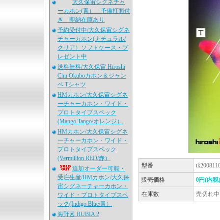
大久保宙シグネチャ
ーカホン(青） 予備打面付
き 即納在庫あり
予約受付中/大久保宙シグネ
チャーカホン(ナチュラル/
クリア）ソフトケース・プ
レゼント中
送料無料/大久保宙 Hiroshi
Chu Okuboカホン＆ジャン
ベ Tシャツ
HMカホン/大久保宙シグネ
ーチャーカホン・ワイド・
プロトタイプスペック
(Mango Tango/オレンジ）
HMカホン/大久保宙シグネ
ーチャーカホン・ワイド・
プロトタイプスペック
(Vermillion RED/赤）
型番
tk200811
追加オーダー可能・
受注生産/HMカホン/大久保
販売価格
0円(内税
宙シグネーチャーカホン・
在庫数
売切れ中
ワイド・プロトタイプスペ
ック(Indigo Blue/青）
海野茜 RUBIA 2