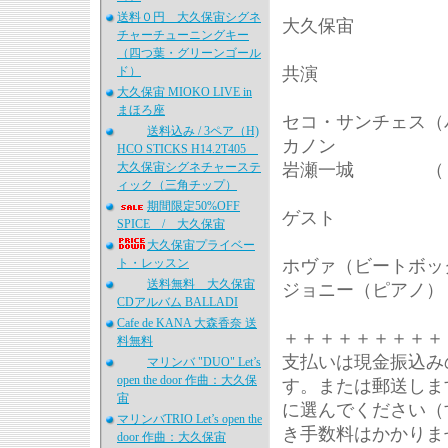
送料０円 大久保宙シグネ
大久保宙
チャーチューニングキー
（四つ葉・グリーンゴール
ド）
共演
大久保宙 MIOKO LIVE in
まほろ座
セコ・サンチェス
（
送料込み / 3ペア（H)
カノ
HCO STICKS H14.2T405
大久保宙シグネチャーステ
岩瀬一城
（
ィック（三角チップ）
期間限定50%OFF
ゲスト
SPICE / 大久保宙
大久保宙プライベー
ト・レッスン
ホヴァ
（ビートボッ
送料無料 大久保宙
ジョニー
（ピアノ）
CDアルバム BALLADI
Cafe de KANA 大森香奈 送
＋＋＋＋＋＋＋＋＋
料無料
支払いは現金振込み
マリンバ "DUO" Let’s
open the door 作曲：大久保
す。または郵送しま
宙
に選んでください（
マリンバTRIO Let’s open the
き手数料はかかりま
door 作曲：大久保宙