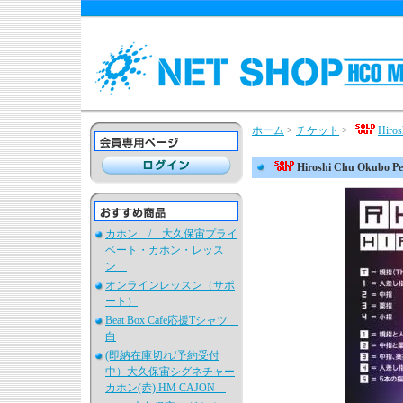
ホーム
>
チケット
>
Hiro
Hiroshi Chu Okubo P
カホン / 大久保宙プライ
ベート・カホン・レッス
ン
オンラインレッスン（サポ
ート）
Beat Box Cafe応援Tシャツ
白
(即納在庫切れ/予約受付
中）大久保宙シグネチャー
カホン(赤) HM CAJON