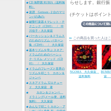
らせします。銀行振
CD 海野茜 RUBIA（送料無
料）
楽譜 Gerissen -２台のマリ
(チケットはポイン
ンバの為の-
鍵盤打楽器４マレット・テ
クニック（CD付） / 中
川佳子・大久保宙
パーカッション＆ドラムス
この商品を買った人は
のためのリズム･パターン
集（CD付） / 大久保宙
基本リズムを学ぶ スネア･
ドラムのためのベーシッ
ク･リズム･メソッド（CD
付） / 大久保宙
ドラムのフレーズと世界の
NGOMA 大久保宙
BUMB
リズムを叩こう カホン＆
送料無料
宙 
ジャンベ
スネアドラム 32エチュー
ド 大久保宙 著
カホン＆ジャンベ
ドラミング(メール便、送料
無料） 大久保宙
みんなで叩こう カホン・ア